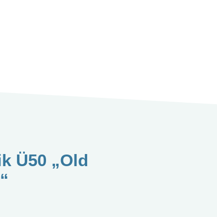
k Ü50 „Old
“