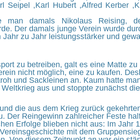
rl Seipel ,Karl Hubert ,Alfred Kerber ,
e man damals Nikolaus Reising, d
rde. Der damals junge Verein wurde du
n Jahr zu Jahr leistungsstärker und gew
rt zu betreiben, galt es eine Matte zu 
in nicht möglich, eine zu kaufen. Desha
troh und Sackleinen an. Kaum hatte man
Weltkrieg aus und stoppte zunächst die 
 und die aus dem Krieg zurück gekehrte
 Der Reingewinn zahlreicher Feste half 
chen Erfolge blieben nicht aus: Im Jahr 
Vereinsgeschichte mit dem Gruppensieg
en. Von diesem Zeitpunkt an war ein st