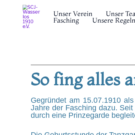
Zum
Inhalt
Unser Verein
Unser Te
springen
Fasching
Unsere Regeln
So fing alles an.
Gegründet am 15.07.1910 als
Jahre der Fasching dazu. Seit 
durch eine Prinzegarde begleite
Die Geburtsstunde der Tanzgar