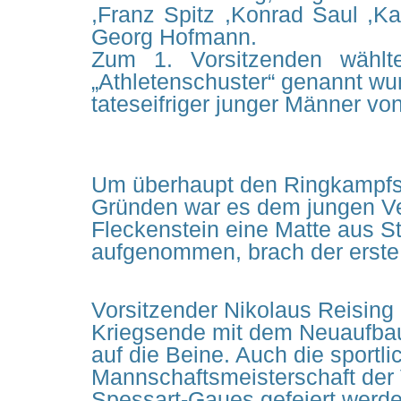
,Franz Spitz ,Konrad Saul ,Ka
Georg Hofmann.
Zum 1. Vorsitzenden wählt
„Athletenschuster“ genannt wu
tateseifriger junger Männer vo
Um überhaupt den Ringkampfspo
Gründen war es dem jungen Vere
Fleckenstein eine Matte aus S
aufgenommen, brach der erste 
Vorsitzender Nikolaus Reising
Kriegsende mit dem Neuaufbau.
auf die Beine. Auch die sportli
Mannschaftsmeisterschaft der 
Spessart-Gaues gefeiert werd